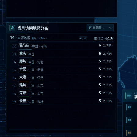
当月访问地区分布
19
216
个来源地区
累计访问
01
/
02
境内
17
海外
2
45
北京
20.83%
中国
26
阳泉
12.04%
中国 · 山西
25
上海
11.57%
中国
15
成都
6.94%
中国 · 四川
01
13
Monrovia
6.02%
美国 · California
13
North Bergen
6.02%
02
美国 · New Jersey
11
LI
广州
5.09%
中国 · 广东
03
7
香港
3.24%
中国
7
沧州
3.24%
中国 · 河北
04
6
深圳
2.78%
中国 · 广东
05
6
邯郸
2.78%
中国 · 河北