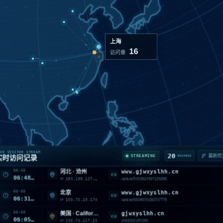
成都
15
访问量
08-08
gjwxyslhh.cn
山西 · 忻州
06:58:00
118.79.118.30
/goods/2850269
IP
08-08
gjwxyslhh.cn
山西 · 阳泉
06:52:44
116.179.33.15
/goods/2850335
IP
VE VISITOR STREAM
20
STREAMING
实时访问记录
RECORDS
08-08
www.gjwxyslhh.cn
河北 · 沧州
06:48:17
183.199.127.21
/article/5403924407189266
IP
08-08
www.gjwxyslhh.cn
北京
06:31:02
159.75.23.174
/article/5504078150797775
IP
08-08
gjwxyslhh.cn
美国 · California · Monrovia
06:05:08
216.73.217.13
/ASSOCIATION
IP
08-08
gjwxyslhh.cn
湖北 · 武汉