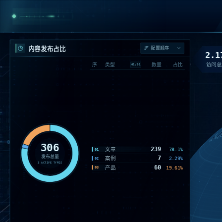
内容发布占比
2.1
访问总
序
类型
数量
占比
01
/
01
306
239
文章
78.1%
01
发布总量
7
案例
2.29%
02
3
ACTIVE TYPES
60
产品
19.61%
03