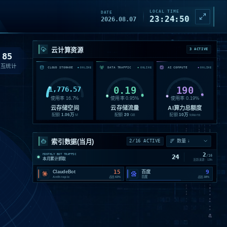
LOCAL TIME
DATE
23:24:52
2026.08.07
云计算资源
3 ACTIVE
85
交互统计
CLOUD STORAGE
DATA TRAFFIC
AI COMPUTE
ONLINE
ONLINE
ONLINE
1,776.57
0.19
190
使用率
16.7
%
使用率
0.95
%
使用率
0.19
%
云存储空间
云存储流量
AI算力总额度
配额
1.06
万
配额
20
配额
10
万
M
GB
tokens
索引数据(当月)
2/16 ACTIVE
2
MONTHLY BOT TRAFFIC
24
/
16
本月累计抓取
活跃来源 ·
13
%
15
9
ClaudeBot
百度
Anthropic
百度
占比
63%
占比
38%