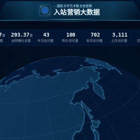
国际文学艺术联合会官网
入站营销大数据
7
293.37
43
108
702
3,111
万
万
量
全网曝光总量
今日访问量
昨日访问量
本月访问量
上月访问量